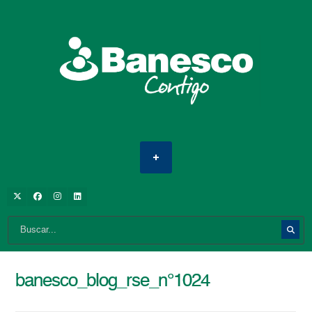
banesco_blog_rse_n°1024