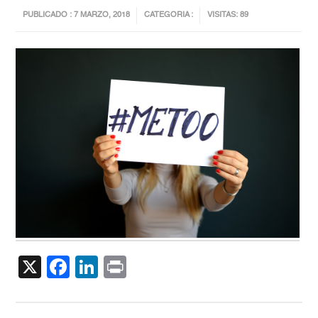
PUBLICADO : 7 MARZO, 2018
CATEGORIA :
VISITAS: 89
X
Facebook
LinkedIn
Print