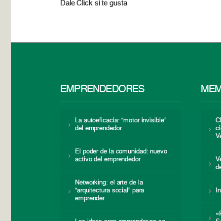
Dale Click si te gusta
EMPRENDEDORES
MEM
La autoeficacia: “motor invisible”
C
del emprendedor
c
V
El poder de la comunidad: nuevo
activo del emprendedor
V
d
Networking: el arte de la
“arquitectura social” para
I
emprender
«