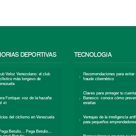
ORIAS DEPORTIVAS
TECNOLOGÍA
lub Veloz Venezolano: el club
Recomendaciones para evitar 
iclístico más longevo de
fraude cibernético
enezuela
Claves para proteger tu cuent
era Fortique: voz de la hazaña
Banesco: conoce cómo preven
el 41
estafas
nicios del ciclismo en Venezuela
Ventajas de la inteligencia artif
para pequeños emprendedore
Pega Betulio… Pega Betulio…