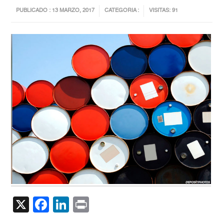
PUBLICADO : 13 MARZO, 2017
CATEGORIA :
VISITAS: 91
X
Facebook
LinkedIn
Print