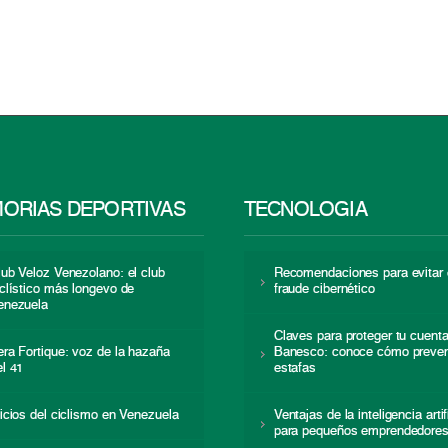
ORIAS DEPORTIVAS
TECNOLOGÍA
lub Veloz Venezolano: el club
Recomendaciones para evitar 
iclístico más longevo de
fraude cibernético
enezuela
Claves para proteger tu cuent
era Fortique: voz de la hazaña
Banesco: conoce cómo preven
el 41
estafas
nicios del ciclismo en Venezuela
Ventajas de la inteligencia artif
para pequeños emprendedore