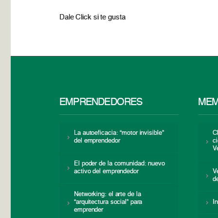
Dale Click si te gusta
EMPRENDEDORES
MEM
La autoeficacia: “motor invisible”
C
del emprendedor
c
V
El poder de la comunidad: nuevo
activo del emprendedor
V
d
Networking: el arte de la
“arquitectura social” para
I
emprender