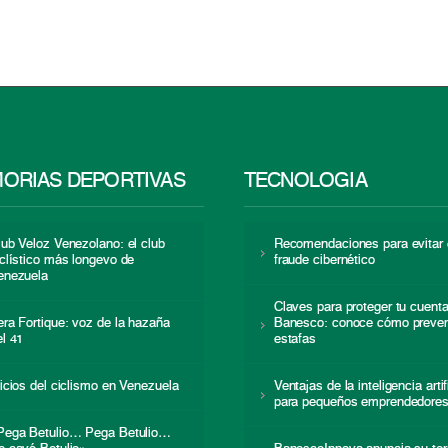
ORIAS DEPORTIVAS
TECNOLOGÍA
lub Veloz Venezolano: el club
Recomendaciones para evitar 
iclístico más longevo de
fraude cibernético
enezuela
Claves para proteger tu cuent
era Fortique: voz de la hazaña
Banesco: conoce cómo preven
el 41
estafas
nicios del ciclismo en Venezuela
Ventajas de la inteligencia artif
para pequeños emprendedore
Pega Betulio… Pega Betulio…