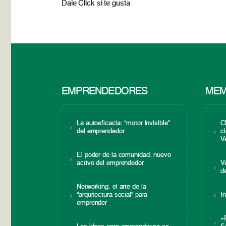
Dale Click si te gusta
EMPRENDEDORES
MEM
La autoeficacia: “motor invisible”
C
del emprendedor
c
V
El poder de la comunidad: nuevo
activo del emprendedor
V
d
Networking: el arte de la
“arquitectura social” para
I
emprender
«