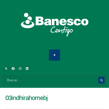
03indhirahomebj