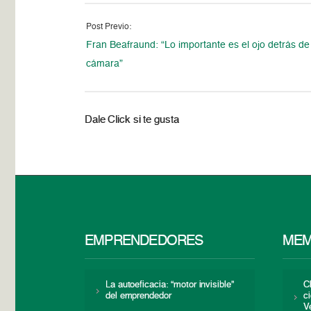
Post Previo:
Fran Beafraund: “Lo importante es el ojo detrás de
cámara”
Dale Click si te gusta
EMPRENDEDORES
MEM
La autoeficacia: “motor invisible”
C
del emprendedor
c
V