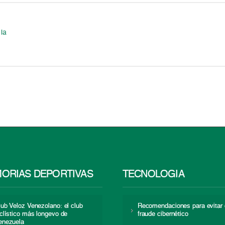
 la
ORIAS DEPORTIVAS
TECNOLOGÍA
lub Veloz Venezolano: el club
Recomendaciones para evitar 
iclístico más longevo de
fraude cibernético
enezuela