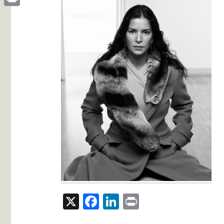
Print
X
Facebook
LinkedIn
Print