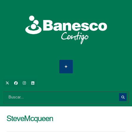
SteveMcqueen