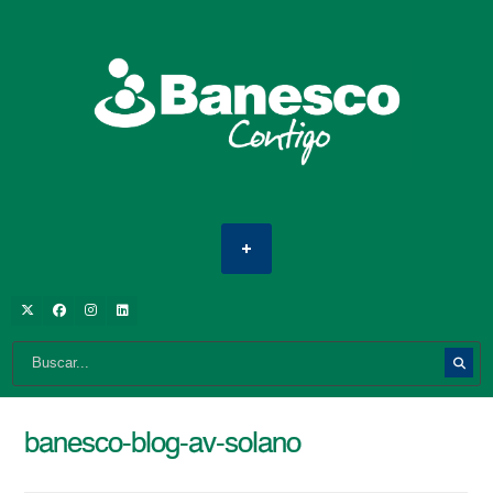
banesco-blog-av-solano