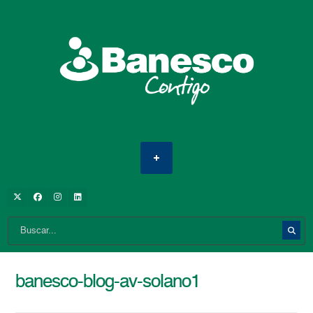
banesco-blog-av-solano1