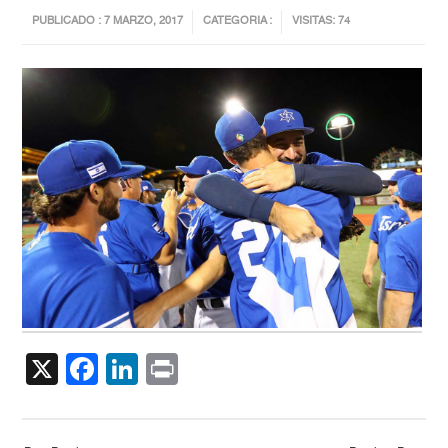
PUBLICADO : 7 MARZO, 2017
CATEGORIA :
VISITAS: 74
X
Facebook
LinkedIn
Print