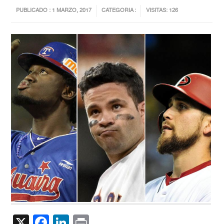
PUBLICADO : 1 MARZO, 2017
CATEGORIA :
VISITAS: 126
X
Facebook
LinkedIn
Print