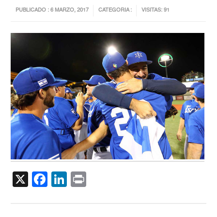
PUBLICADO : 6 MARZO, 2017
CATEGORIA :
VISITAS: 91
X
Facebook
LinkedIn
Print