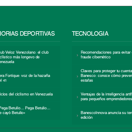
ORIAS DEPORTIVAS
TECNOLOGÍA
lub Veloz Venezolano: el club
Recomendaciones para evitar 
iclístico más longevo de
fraude cibernético
enezuela
Claves para proteger tu cuent
era Fortique: voz de la hazaña
Banesco: conoce cómo preven
el 41
estafas
nicios del ciclismo en Venezuela
Ventajas de la inteligencia artif
para pequeños emprendedore
Pega Betulio… Pega Betulio…
e cayó Betulio»
BanescoInnova anuncia su ter
edición