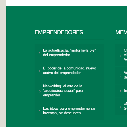
EMPRENDEDORES
MEM
La autoeficacia: “motor invisible”
C
del emprendedor
c
V
El poder de la comunidad: nuevo
activo del emprendedor
V
d
Networking: el arte de la
“arquitectura social” para
I
emprender
«
Las ideas para emprender no se
S
inventan, se descubren