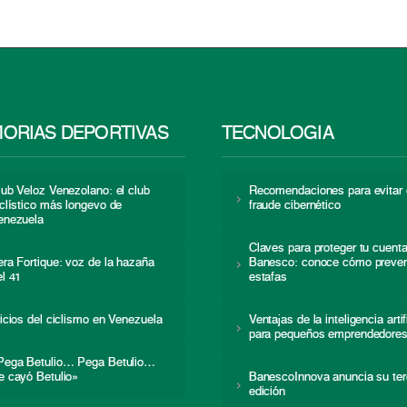
ORIAS DEPORTIVAS
TECNOLOGÍA
lub Veloz Venezolano: el club
Recomendaciones para evitar 
iclístico más longevo de
fraude cibernético
enezuela
Claves para proteger tu cuent
era Fortique: voz de la hazaña
Banesco: conoce cómo preven
el 41
estafas
nicios del ciclismo en Venezuela
Ventajas de la inteligencia artif
para pequeños emprendedore
Pega Betulio… Pega Betulio…
e cayó Betulio»
BanescoInnova anuncia su ter
edición