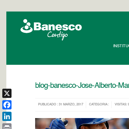
INSTIT
blog-banesco-Jose-Alberto-Mar
X
PUBLICADO : 31 MARZO, 2017
CATEGORIA :
VISITAS: 
Facebook
LinkedIn