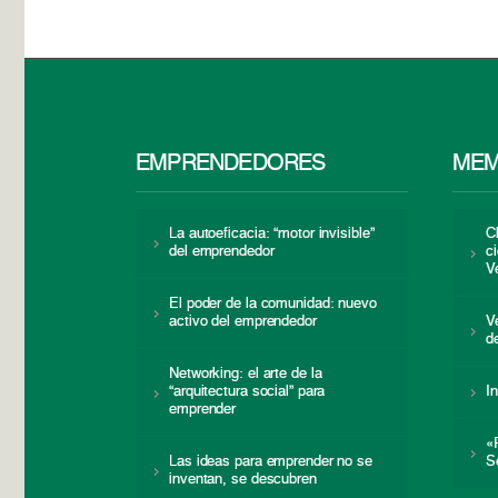
EMPRENDEDORES
MEM
La autoeficacia: “motor invisible”
C
del emprendedor
c
V
El poder de la comunidad: nuevo
activo del emprendedor
V
d
Networking: el arte de la
“arquitectura social” para
I
emprender
«
Las ideas para emprender no se
S
inventan, se descubren