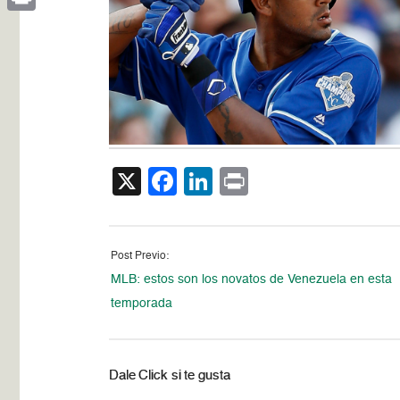
Print
X
Facebook
LinkedIn
Print
Post Previo:
MLB: estos son los novatos de Venezuela en esta
temporada
Dale Click si te gusta