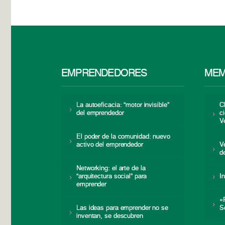
EMPRENDEDORES
MEM
La autoeficacia: “motor invisible”
C
del emprendedor
c
V
El poder de la comunidad: nuevo
activo del emprendedor
V
d
Networking: el arte de la
“arquitectura social” para
I
emprender
«
Las ideas para emprender no se
S
inventan, se descubren