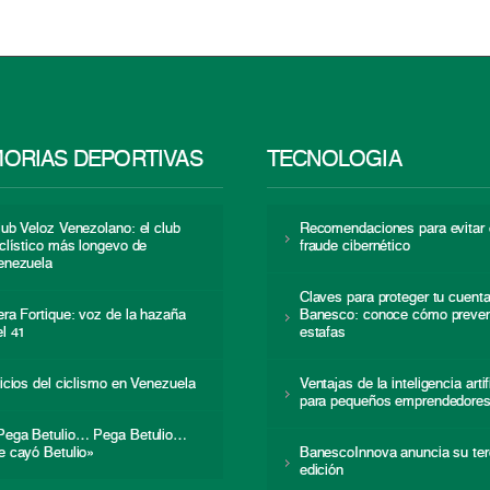
ORIAS DEPORTIVAS
TECNOLOGÍA
lub Veloz Venezolano: el club
Recomendaciones para evitar 
iclístico más longevo de
fraude cibernético
enezuela
Claves para proteger tu cuent
era Fortique: voz de la hazaña
Banesco: conoce cómo preven
el 41
estafas
nicios del ciclismo en Venezuela
Ventajas de la inteligencia artif
para pequeños emprendedore
Pega Betulio… Pega Betulio…
e cayó Betulio»
BanescoInnova anuncia su ter
edición