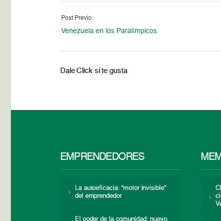
Post Previo:
Venezuela en los Paralímpicos
Dale Click si te gusta
EMPRENDEDORES
MEM
La autoeficacia: “motor invisible”
C
del emprendedor
c
V
El poder de la comunidad: nuevo