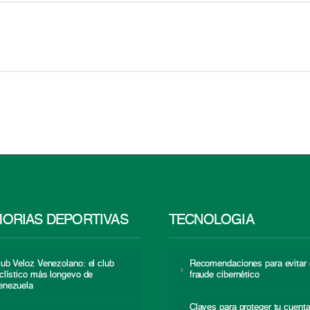
ORIAS DEPORTIVAS
TECNOLOGÍA
lub Veloz Venezolano: el club
Recomendaciones para evitar 
iclístico más longevo de
fraude cibernético
enezuela
Claves para proteger tu cuent