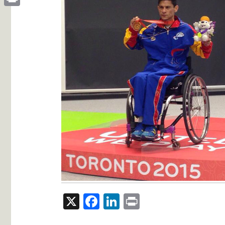
Print
X
Facebook
LinkedIn
Print