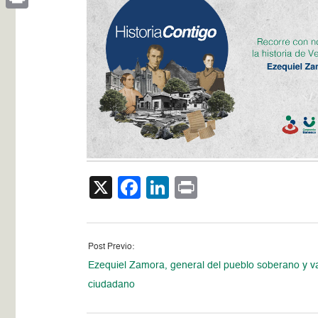
Print
X
Facebook
LinkedIn
Print
Post Previo:
Ezequiel Zamora, general del pueblo soberano y va
ciudadano