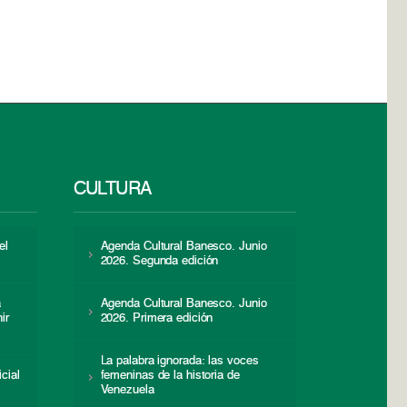
CULTURA
el
Agenda Cultural Banesco. Junio
2026. Segunda edición
a
Agenda Cultural Banesco. Junio
ir
2026. Primera edición
La palabra ignorada: las voces
icial
femeninas de la historia de
s
Venezuela