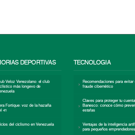
ORIAS DEPORTIVAS
TECNOLOGÍA
lub Veloz Venezolano: el club
Recomendaciones para evitar 
iclístico más longevo de
fraude cibernético
enezuela
Claves para proteger tu cuent
era Fortique: voz de la hazaña
Banesco: conoce cómo preven
el 41
estafas
nicios del ciclismo en Venezuela
Ventajas de la inteligencia artif
para pequeños emprendedore