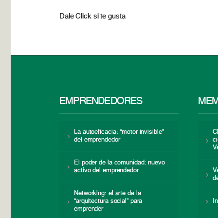
Dale Click si te gusta
EMPRENDEDORES
MEM
La autoeficacia: “motor invisible”
C
del emprendedor
c
V
El poder de la comunidad: nuevo
activo del emprendedor
V
d
Networking: el arte de la
“arquitectura social” para
I
emprender