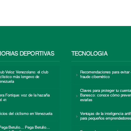
ORIAS DEPORTIVAS
TECNOLOGÍA
lub Veloz Venezolano: el club
Recomendaciones para evitar 
iclístico más longevo de
fraude cibernético
enezuela
Claves para proteger tu cuent
era Fortique: voz de la hazaña
Banesco: conoce cómo preven
el 41
estafas
nicios del ciclismo en Venezuela
Ventajas de la inteligencia artif
para pequeños emprendedore
Pega Betulio… Pega Betulio…