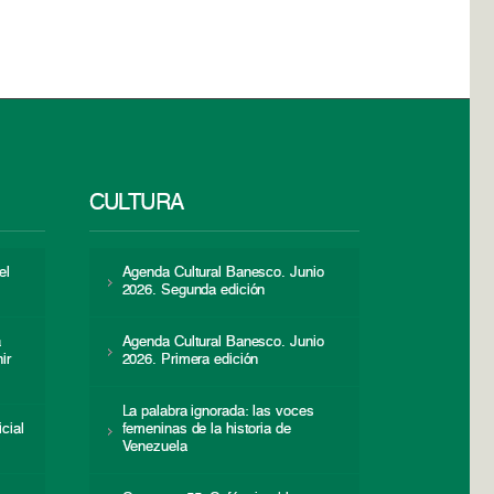
CULTURA
el
Agenda Cultural Banesco. Junio
2026. Segunda edición
a
Agenda Cultural Banesco. Junio
ir
2026. Primera edición
La palabra ignorada: las voces
icial
femeninas de la historia de
s
Venezuela