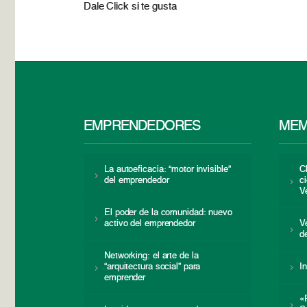
Dale Click si te gusta
EMPRENDEDORES
MEM
La autoeficacia: “motor invisible”
C
del emprendedor
c
V
El poder de la comunidad: nuevo
activo del emprendedor
V
d
Networking: el arte de la
“arquitectura social” para
I
emprender
«