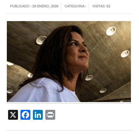
PUBLICADO : 29 ENERO, 2026
CATEGORIA :
VISITAS: 52
X
Facebook
LinkedIn
Print