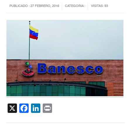
PUBLICADO : 27 FEBRERO, 2016
CATEGORIA :
VISITAS: 93
X
Facebook
LinkedIn
Print