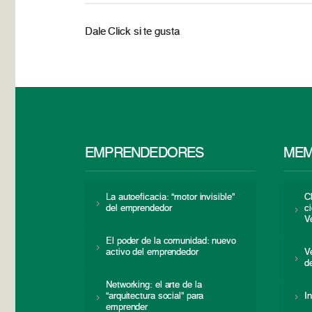
Dale Click si te gusta
EMPRENDEDORES
MEM
La autoeficacia: “motor invisible”
C
del emprendedor
c
V
El poder de la comunidad: nuevo
activo del emprendedor
V
d
Networking: el arte de la
“arquitectura social” para
I
emprender