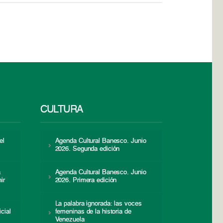
CULTURA
el
Agenda Cultural Banesco. Junio
2026. Segunda edición
a
Agenda Cultural Banesco. Junio
ir
2026. Primera edición
La palabra ignorada: las voces
icial
femeninas de la historia de
s
Venezuela