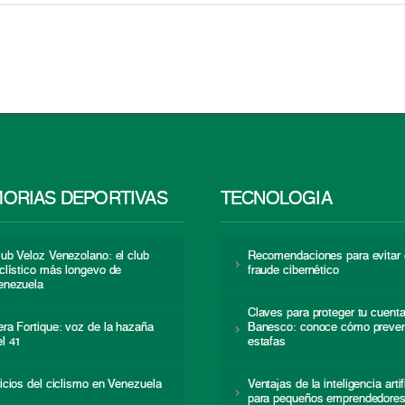
ORIAS DEPORTIVAS
TECNOLOGÍA
lub Veloz Venezolano: el club
Recomendaciones para evitar 
iclístico más longevo de
fraude cibernético
enezuela
Claves para proteger tu cuent
era Fortique: voz de la hazaña
Banesco: conoce cómo preven
el 41
estafas
nicios del ciclismo en Venezuela
Ventajas de la inteligencia artif
para pequeños emprendedore