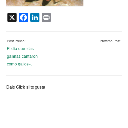
X
Facebook
LinkedIn
Print
Post Previo:
Proximo Post:
El día que «las
gallinas cantaron
como gallos».
Dale Click si te gusta