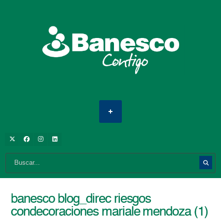
banesco blog_direc riesgos
condecoraciones mariale mendoza (1)