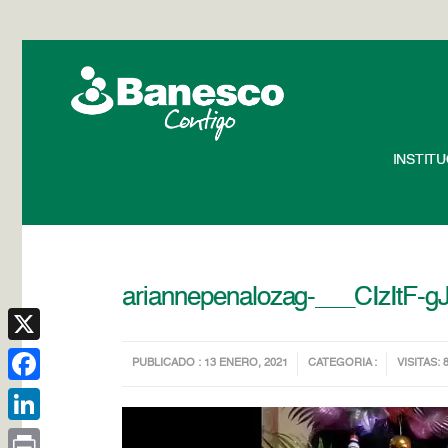
INSTIT
ariannepenalozag-___CIzItF-
X
PUBLICADO : 13 ENERO, 2021
CATEGORIA :
VISITAS: 
Facebook
Reproductor
LinkedIn
de