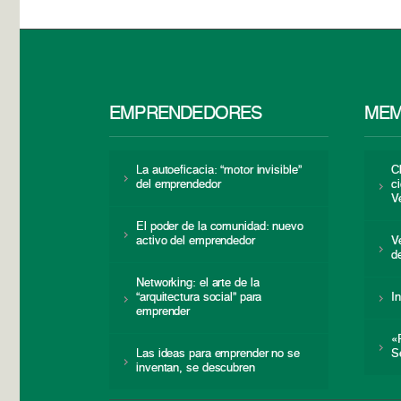
EMPRENDEDORES
MEM
La autoeficacia: “motor invisible”
C
del emprendedor
c
V
El poder de la comunidad: nuevo
activo del emprendedor
V
d
Networking: el arte de la
“arquitectura social” para
I
emprender
«
Las ideas para emprender no se
S
inventan, se descubren