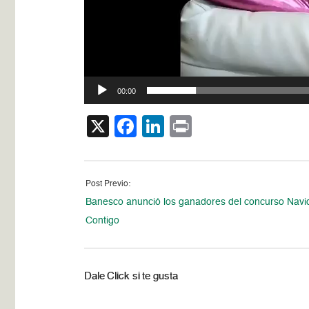
00:00
X
Facebook
LinkedIn
Print
Post Previo:
Banesco anunció los ganadores del concurso Navi
Contigo
Dale Click si te gusta