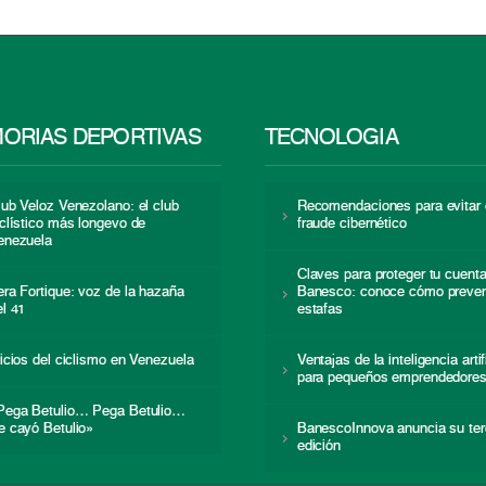
ORIAS DEPORTIVAS
TECNOLOGÍA
lub Veloz Venezolano: el club
Recomendaciones para evitar 
iclístico más longevo de
fraude cibernético
enezuela
Claves para proteger tu cuent
era Fortique: voz de la hazaña
Banesco: conoce cómo preven
el 41
estafas
nicios del ciclismo en Venezuela
Ventajas de la inteligencia artif
para pequeños emprendedore
Pega Betulio… Pega Betulio…
e cayó Betulio»
BanescoInnova anuncia su ter
edición