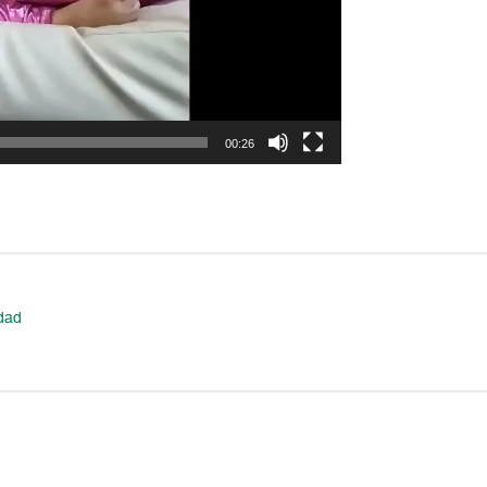
00:26
dad