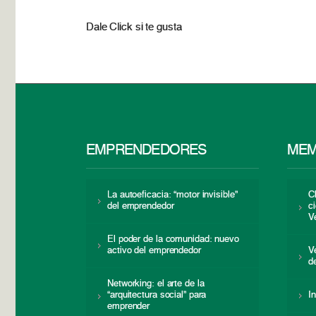
Dale Click si te gusta
EMPRENDEDORES
MEM
La autoeficacia: “motor invisible”
C
del emprendedor
c
V
El poder de la comunidad: nuevo
activo del emprendedor
V
d
Networking: el arte de la
“arquitectura social” para
I
emprender