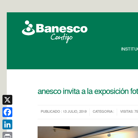
INSTIT
anesco invita a la exposición fo
X
PUBLICADO : 13 JULIO, 2019
CATEGORIA :
VISITAS: 7
Facebook
LinkedIn