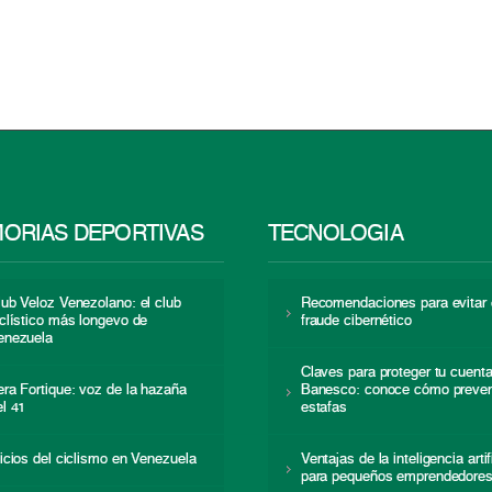
ORIAS DEPORTIVAS
TECNOLOGÍA
lub Veloz Venezolano: el club
Recomendaciones para evitar 
iclístico más longevo de
fraude cibernético
enezuela
Claves para proteger tu cuent
era Fortique: voz de la hazaña
Banesco: conoce cómo preven
el 41
estafas
nicios del ciclismo en Venezuela
Ventajas de la inteligencia artif
para pequeños emprendedore