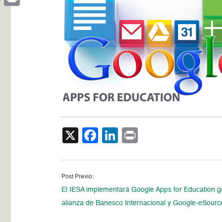
Print
X
Facebook
LinkedIn
Print
Post Previo:
El IESA implementará Google Apps for Education g
alianza de Banesco Internacional y Google-eSourc