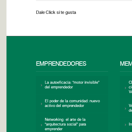
Dale Click si te gusta
EMPRENDEDORES
MEM
La autoeficacia: “motor invisible”
C
del emprendedor
c
V
El poder de la comunidad: nuevo
activo del emprendedor
V
d
Networking: el arte de la
“arquitectura social” para
I
emprender