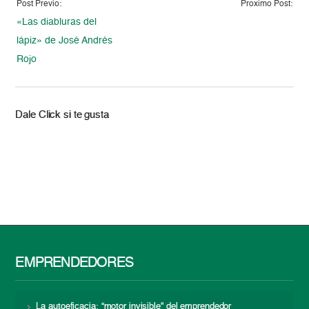
Post Previo:
Proximo Post:
«Las diabluras del
lápiz» de José Andrés
Rojo
Dale Click si te gusta
EMPRENDEDORES
La autoeficacia: “motor invisible” del emprendedor