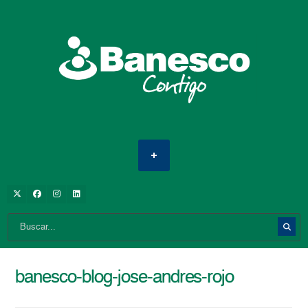
banesco-blog-jose-andres-rojo