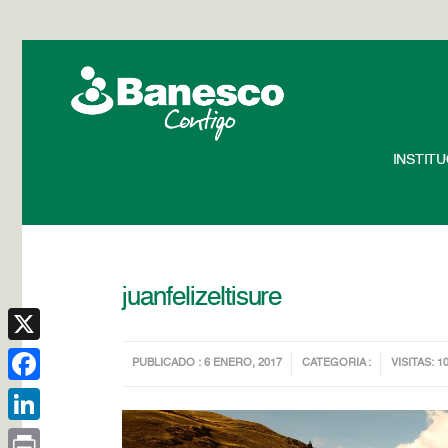
INSTIT
juanfelizeltisure
X
PUBLICADO : 6 ENERO, 2017
CATEGORIA :
VISITAS: 1
Facebook
LinkedIn