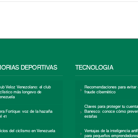
ORIAS DEPORTIVAS
TECNOLOGÍA
lub Veloz Venezolano: el club
Recomendaciones para evitar 
iclístico más longevo de
fraude cibernético
enezuela
Claves para proteger tu cuent
era Fortique: voz de la hazaña
Banesco: conoce cómo preven
el 41
estafas
nicios del ciclismo en Venezuela
Ventajas de la inteligencia artif
para pequeños emprendedore