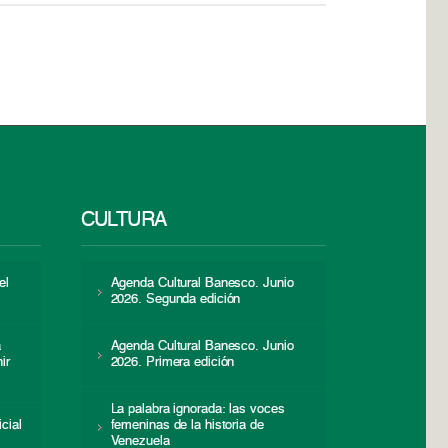
CULTURA
el
Agenda Cultural Banesco. Junio
2026. Segunda edición
a
Agenda Cultural Banesco. Junio
ir
2026. Primera edición
La palabra ignorada: las voces
icial
femeninas de la historia de
s
Venezuela