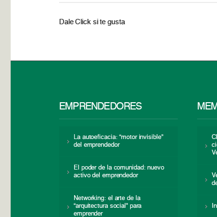
Dale Click si te gusta
EMPRENDEDORES
MEM
La autoeficacia: “motor invisible”
C
del emprendedor
c
V
El poder de la comunidad: nuevo
activo del emprendedor
V
d
Networking: el arte de la
“arquitectura social” para
I
emprender