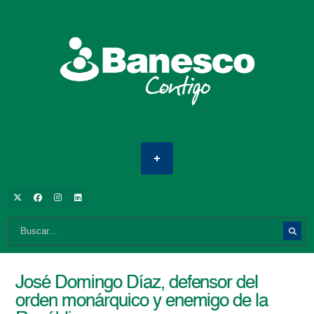
José Domingo Díaz, defensor del
orden monárquico y enemigo de la