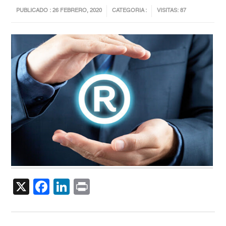
PUBLICADO : 26 FEBRERO, 2020
CATEGORIA :
VISITAS: 87
X
Facebook
LinkedIn
Print