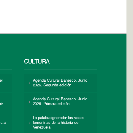
CULTURA
el
Agenda Cultural Banesco. Junio
2026. Segunda edición
a
Agenda Cultural Banesco. Junio
ir
2026. Primera edición
La palabra ignorada: las voces
icial
femeninas de la historia de
s
Venezuela