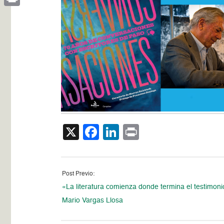
Print
X
Facebook
LinkedIn
Print
Post Previo:
«La literatura comienza donde termina el testimoni
Mario Vargas Llosa