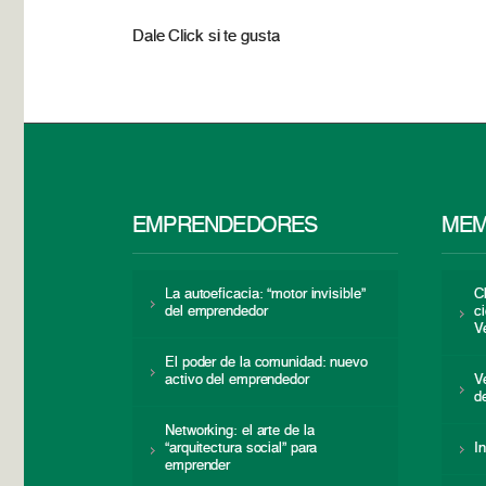
Dale Click si te gusta
EMPRENDEDORES
MEM
La autoeficacia: “motor invisible”
C
del emprendedor
c
V
El poder de la comunidad: nuevo
activo del emprendedor
V
d
Networking: el arte de la
“arquitectura social” para
I
emprender