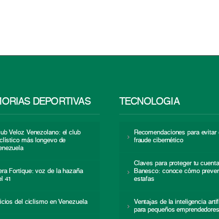
ORIAS DEPORTIVAS
TECNOLOGÍA
lub Veloz Venezolano: el club
Recomendaciones para evitar 
iclístico más longevo de
fraude cibernético
enezuela
Claves para proteger tu cuent
era Fortique: voz de la hazaña
Banesco: conoce cómo preven
el 41
estafas
nicios del ciclismo en Venezuela
Ventajas de la inteligencia artif
para pequeños emprendedore