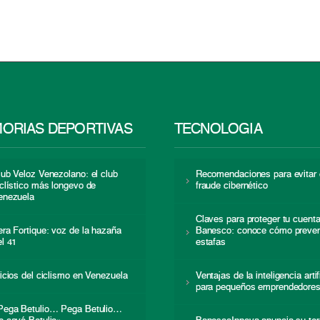
ORIAS DEPORTIVAS
TECNOLOGÍA
lub Veloz Venezolano: el club
Recomendaciones para evitar 
iclístico más longevo de
fraude cibernético
enezuela
Claves para proteger tu cuent
era Fortique: voz de la hazaña
Banesco: conoce cómo preven
el 41
estafas
nicios del ciclismo en Venezuela
Ventajas de la inteligencia artif
para pequeños emprendedore
Pega Betulio… Pega Betulio…