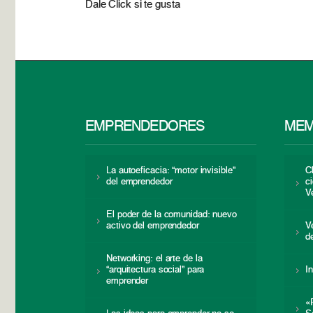
Dale Click si te gusta
EMPRENDEDORES
MEM
La autoeficacia: “motor invisible”
C
del emprendedor
c
V
El poder de la comunidad: nuevo
activo del emprendedor
V
d
Networking: el arte de la
“arquitectura social” para
I
emprender
«