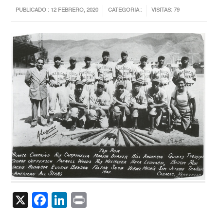
PUBLICADO : 12 FEBRERO, 2020
CATEGORIA :
VISITAS: 79
X
Facebook
LinkedIn
Print