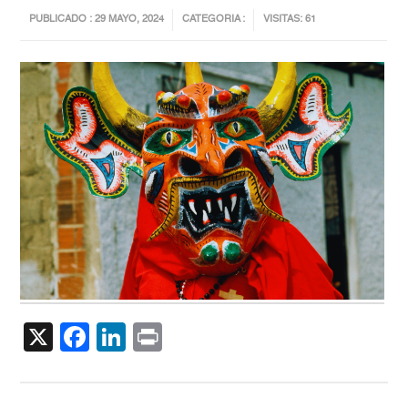
PUBLICADO : 29 MAYO, 2024
CATEGORIA :
VISITAS: 61
X
Facebook
LinkedIn
Print