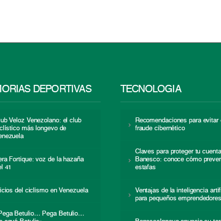
ORIAS DEPORTIVAS
TECNOLOGÍA
lub Veloz Venezolano: el club
Recomendaciones para evitar 
iclístico más longevo de
fraude cibernético
enezuela
Claves para proteger tu cuent
era Fortique: voz de la hazaña
Banesco: conoce cómo preven
el 41
estafas
nicios del ciclismo en Venezuela
Ventajas de la inteligencia artif
para pequeños emprendedore
Pega Betulio… Pega Betulio…