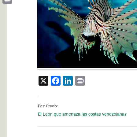
Print
X
Facebook
LinkedIn
Print
Post Previo:
El León que amenaza las costas venezolanas