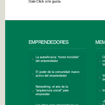
Dale Click si te gusta
EMPRENDEDORES
MEM
La autoeficacia: “motor invisible”
C
del emprendedor
c
V
El poder de la comunidad: nuevo
activo del emprendedor
V
d
Networking: el arte de la
“arquitectura social” para
I
emprender
«