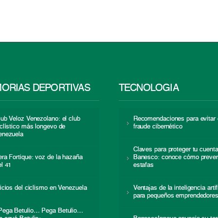
ORIAS DEPORTIVAS
TECNOLOGÍA
lub Veloz Venezolano: el club
Recomendaciones para evitar 
iclístico más longevo de
fraude cibernético
enezuela
Claves para proteger tu cuent
era Fortique: voz de la hazaña
Banesco: conoce cómo preven
el 41
estafas
nicios del ciclismo en Venezuela
Ventajas de la inteligencia artif
para pequeños emprendedore
Pega Betulio… Pega Betulio…