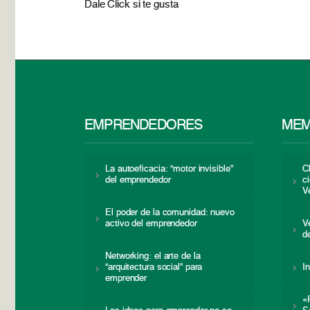
Dale Click si te gusta
EMPRENDEDORES
MEM
La autoeficacia: “motor invisible”
C
del emprendedor
c
V
El poder de la comunidad: nuevo
activo del emprendedor
V
d
Networking: el arte de la
“arquitectura social” para
I
emprender
«