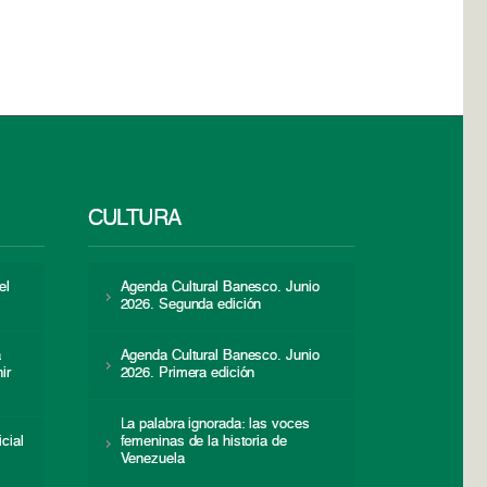
CULTURA
el
Agenda Cultural Banesco. Junio
2026. Segunda edición
a
Agenda Cultural Banesco. Junio
ir
2026. Primera edición
La palabra ignorada: las voces
icial
femeninas de la historia de
s
Venezuela