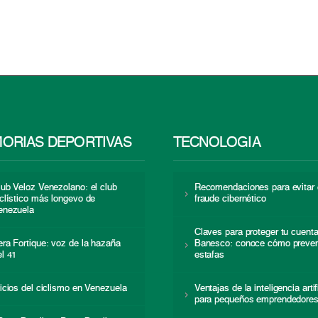
ORIAS DEPORTIVAS
TECNOLOGÍA
lub Veloz Venezolano: el club
Recomendaciones para evitar 
iclístico más longevo de
fraude cibernético
enezuela
Claves para proteger tu cuent
era Fortique: voz de la hazaña
Banesco: conoce cómo preven
el 41
estafas
nicios del ciclismo en Venezuela
Ventajas de la inteligencia artif
para pequeños emprendedore