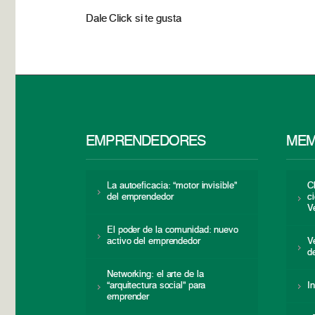
Dale Click si te gusta
EMPRENDEDORES
MEM
La autoeficacia: “motor invisible”
C
del emprendedor
c
V
El poder de la comunidad: nuevo
activo del emprendedor
V
d
Networking: el arte de la
“arquitectura social” para
I
emprender