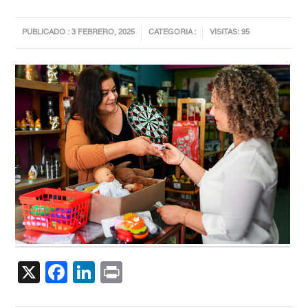
PUBLICADO : 3 FEBRERO, 2025
CATEGORIA :
VISITAS: 95
X
Facebook
LinkedIn
Print