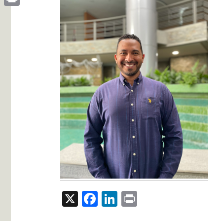
Print
X
Facebook
LinkedIn
Print