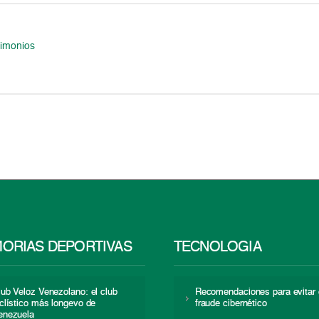
timonios
ORIAS DEPORTIVAS
TECNOLOGÍA
lub Veloz Venezolano: el club
Recomendaciones para evitar 
iclístico más longevo de
fraude cibernético
enezuela