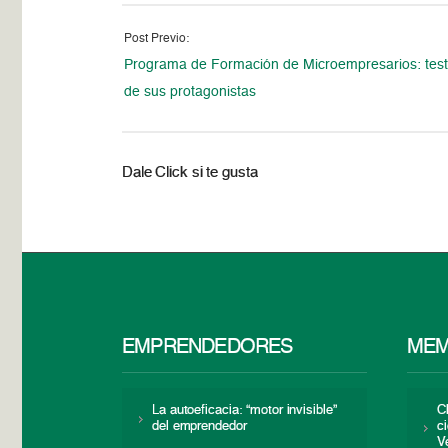
Post Previo:
Programa de Formación de Microempresarios: tes
de sus protagonistas
Dale Click si te gusta
EMPRENDEDORES
MEM
La autoeficacia: “motor invisible”
C
del emprendedor
c
V