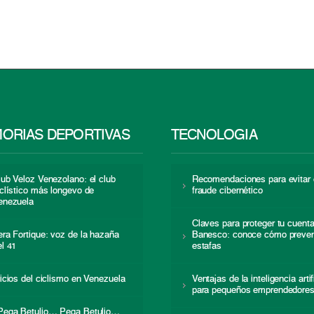
ORIAS DEPORTIVAS
TECNOLOGÍA
lub Veloz Venezolano: el club
Recomendaciones para evitar 
iclístico más longevo de
fraude cibernético
enezuela
Claves para proteger tu cuent
era Fortique: voz de la hazaña
Banesco: conoce cómo preven
el 41
estafas
nicios del ciclismo en Venezuela
Ventajas de la inteligencia artif
para pequeños emprendedore
Pega Betulio… Pega Betulio…