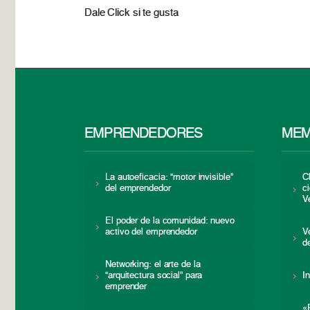
Dale Click si te gusta
EMPRENDEDORES
MEM
La autoeficacia: “motor invisible”
C
del emprendedor
c
V
El poder de la comunidad: nuevo
activo del emprendedor
V
d
Networking: el arte de la
“arquitectura social” para
I
emprender
«