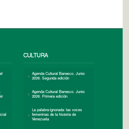
CULTURA
el
Agenda Cultural Banesco. Junio
2026. Segunda edición
a
Agenda Cultural Banesco. Junio
ir
2026. Primera edición
La palabra ignorada: las voces
icial
femeninas de la historia de
s
Venezuela