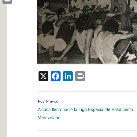
Print
X
Facebook
LinkedIn
Print
Post Previo:
A casa llena nació la Liga Especial de Baloncesto
Venezolano