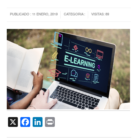
PUBLICADO : 11 ENERO, 2019
CATEGORIA :
VISITAS: 89
X
Facebook
LinkedIn
Print