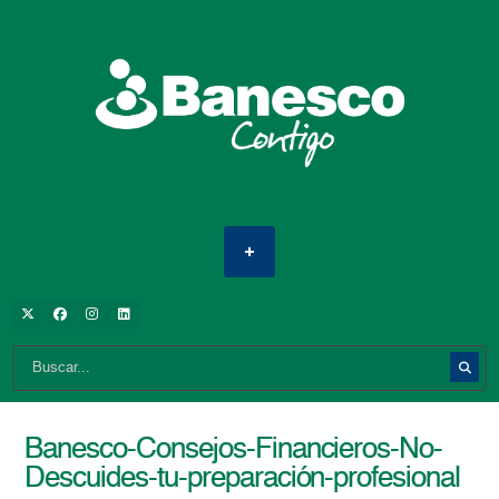
Banesco-Consejos-Financieros-No-
Descuides-tu-preparación-profesional