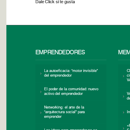
Dale Click si te gusta
EMPRENDEDORES
MEM
La autoeficacia: “motor invisible”
C
del emprendedor
c
V
El poder de la comunidad: nuevo
activo del emprendedor
V
d
Networking: el arte de la
“arquitectura social” para
I
emprender
«