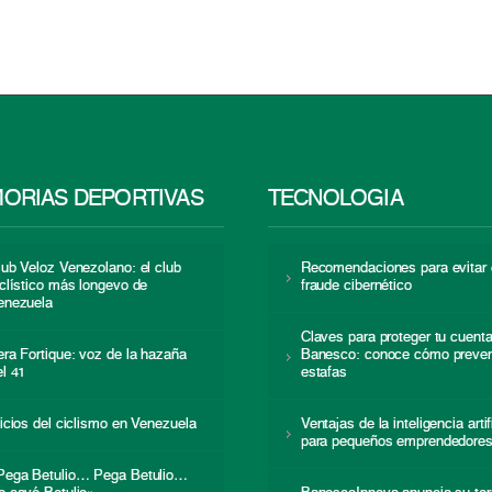
ORIAS DEPORTIVAS
TECNOLOGÍA
lub Veloz Venezolano: el club
Recomendaciones para evitar 
iclístico más longevo de
fraude cibernético
enezuela
Claves para proteger tu cuent
era Fortique: voz de la hazaña
Banesco: conoce cómo preven
el 41
estafas
nicios del ciclismo en Venezuela
Ventajas de la inteligencia artif
para pequeños emprendedore
Pega Betulio… Pega Betulio…