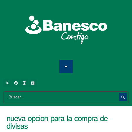
nueva-opcion-para-la-compra-de-
divisas