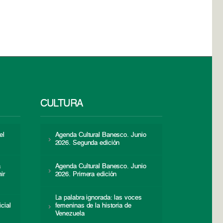
CULTURA
el
Agenda Cultural Banesco. Junio
2026. Segunda edición
a
Agenda Cultural Banesco. Junio
ir
2026. Primera edición
La palabra ignorada: las voces
icial
femeninas de la historia de
s
Venezuela