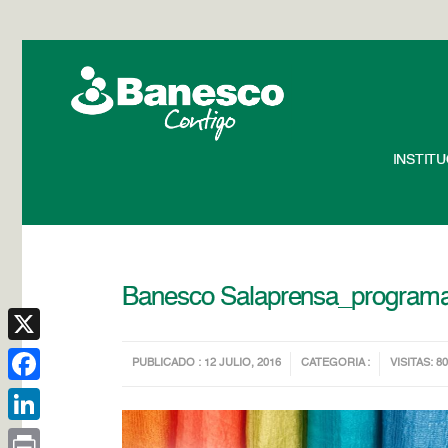
INSTIT
Banesco Salaprensa_program
X
PUBLICADO : 12 JULIO, 2016
CATEGORIA :
VISITAS: 8
Facebook
LinkedIn