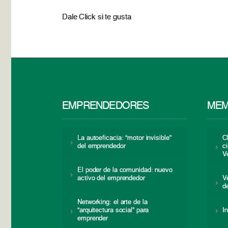
Dale Click si te gusta
EMPRENDEDORES
MEM
La autoeficacia: “motor invisible”
C
del emprendedor
c
V
El poder de la comunidad: nuevo
activo del emprendedor
V
d
Networking: el arte de la
“arquitectura social” para
I
emprender