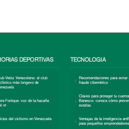
ORIAS DEPORTIVAS
TECNOLOGÍA
lub Veloz Venezolano: el club
Recomendaciones para evitar 
iclístico más longevo de
fraude cibernético
enezuela
Claves para proteger tu cuent
era Fortique: voz de la hazaña
Banesco: conoce cómo preven
el 41
estafas
nicios del ciclismo en Venezuela
Ventajas de la inteligencia artif
para pequeños emprendedore