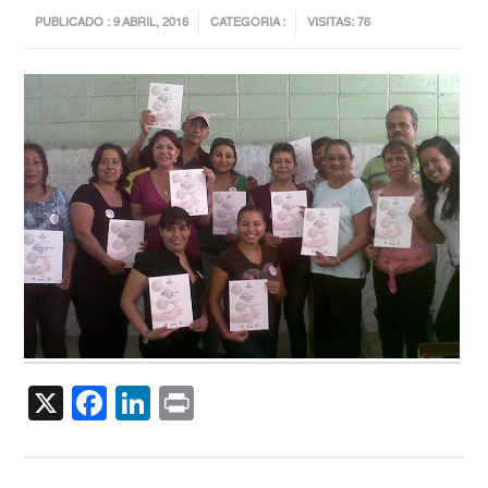
PUBLICADO : 9 ABRIL, 2016
CATEGORIA :
VISITAS: 76
X
Facebook
LinkedIn
Print