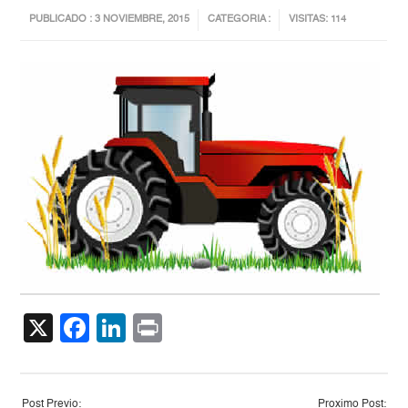
PUBLICADO : 3 NOVIEMBRE, 2015
CATEGORIA :
VISITAS: 114
X
Facebook
LinkedIn
Print
Post Previo:
Proximo Post: