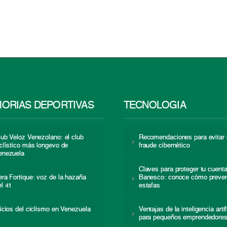
ORIAS DEPORTIVAS
TECNOLOGÍA
lub Veloz Venezolano: el club
Recomendaciones para evitar 
iclístico más longevo de
fraude cibernético
enezuela
Claves para proteger tu cuent
era Fortique: voz de la hazaña
Banesco: conoce cómo preven
el 41
estafas
nicios del ciclismo en Venezuela
Ventajas de la inteligencia artif
para pequeños emprendedore