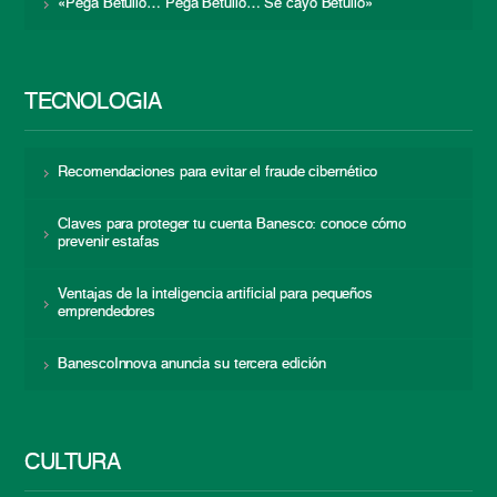
«Pega Betulio… Pega Betulio… Se cayó Betulio»
TECNOLOGÍA
Recomendaciones para evitar el fraude cibernético
Claves para proteger tu cuenta Banesco: conoce cómo
prevenir estafas
Ventajas de la inteligencia artificial para pequeños
emprendedores
BanescoInnova anuncia su tercera edición
CULTURA